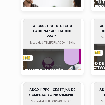
ADGD061PO - DERECHO
AD
LABORAL: APLICACION
DI
PRAC...
Mo
Modalidad: TELEFORMACION - 130 h.
ADGD117PO - GESTIï¿½N DE
AD
COMPRAS Y APROVISIONA...
L
Modalidad: TELEFORMACION - 20 h.
Mo