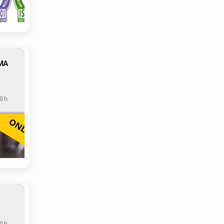
MA
 h.