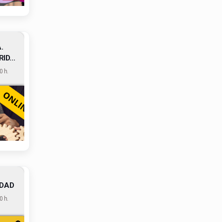
.
D...
 h.
IDAD
 h.