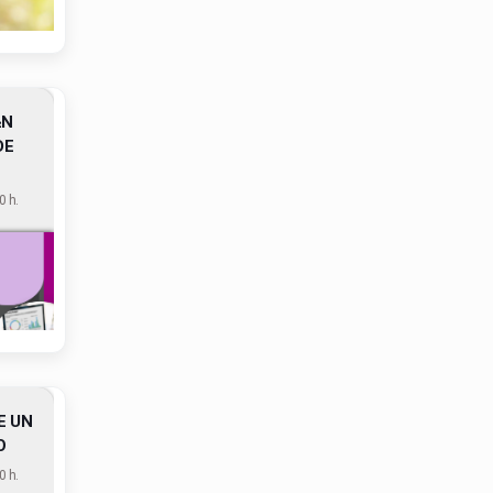
½N
DE
 h.
E UN
O
 h.