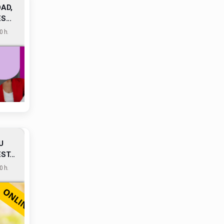
AD,
...
 h.
U
T...
 h.