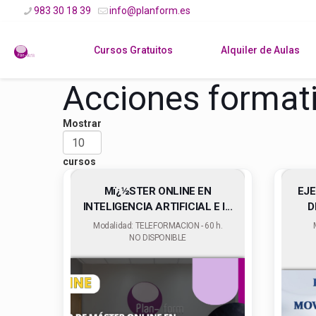
983 30 18 39
info@planform.es
Cursos Gratuitos
Alquiler de Aulas
Acciones format
Mostrar
cursos
Mï¿½STER ONLINE EN
EJE
INTELIGENCIA ARTIFICIAL E I...
D
Modalidad: TELEFORMACION - 60 h.
NO DISPONIBLE