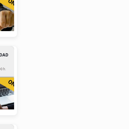
IDAD
0 h.