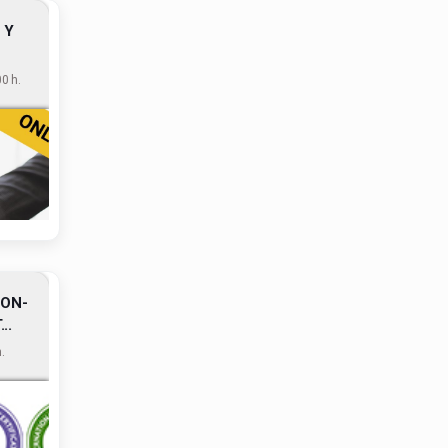
 Y
0 h.
 ON-
..
.