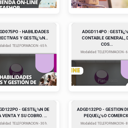
GD075PO - HABILIDADES
ADGD114PO : GESTIï¿
RECTIVAS Y GESTIï¿½N...
CONTABLE GENERAL, 
COS...
dalidad: TELEFORMACION - 65 h.
Modalidad: TELEFORMACION - 60
GD122PO - GESTIï¿½N DE
ADGD132PO - GESTION D
A VENTA Y SU COBRO. ...
PEQUEï¿½O COMERCI
dalidad: TELEFORMACION - 30 h.
Modalidad: TELEFORMACION - 80