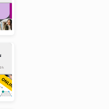
N
 h.