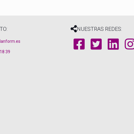
TO:
NUESTRAS REDES:
lanform.es
 18 39