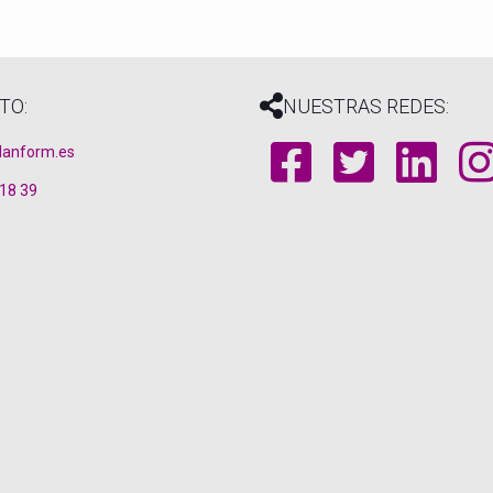
TO:
NUESTRAS REDES:
lanform.es
 18 39