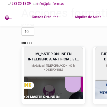
983 30 18 39
info@planform.es
Acciones format
Cursos Gratuitos
Alquiler de Aulas
Mostrar
cursos
Mï¿½STER ONLINE EN
EJE
INTELIGENCIA ARTIFICIAL E I...
D
Modalidad: TELEFORMACION - 60 h.
NO DISPONIBLE