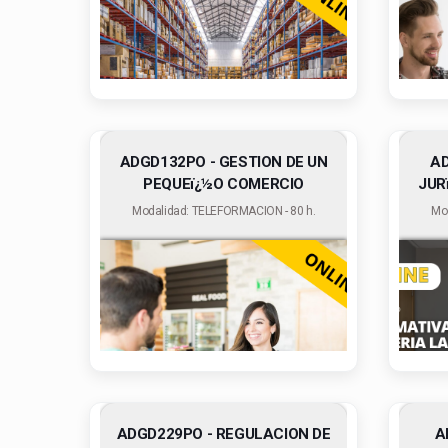
ADGD132PO - GESTION DE UN
AD
PEQUEï¿½O COMERCIO
JUR
Modalidad: TELEFORMACION - 80 h.
Mo
ADGD229PO - REGULACION DE
A