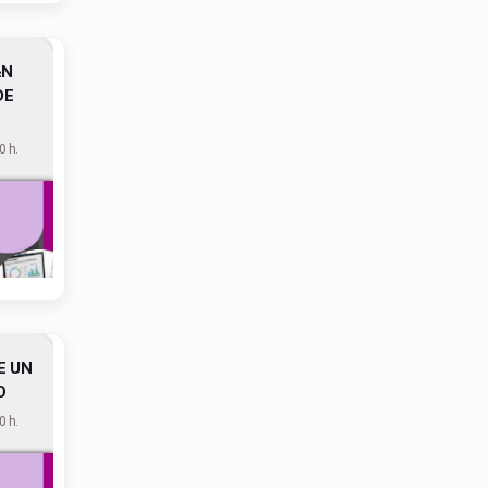
½N
DE
 h.
E UN
O
 h.