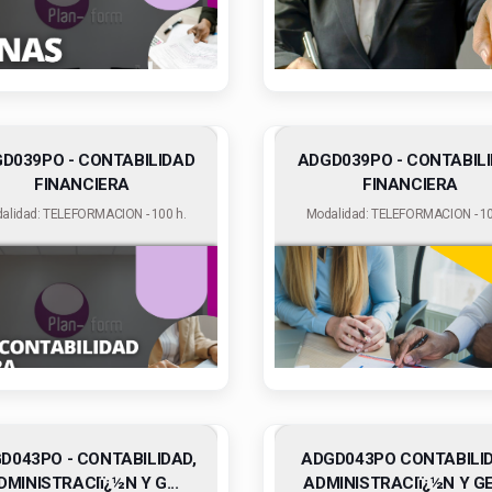
D039PO - CONTABILIDAD
ADGD039PO - CONTABIL
FINANCIERA
FINANCIERA
alidad: TELEFORMACION - 100 h.
Modalidad: TELEFORMACION - 10
D043PO - CONTABILIDAD,
ADGD043PO CONTABILID
DMINISTRACIï¿½N Y G...
ADMINISTRACIï¿½N Y GES