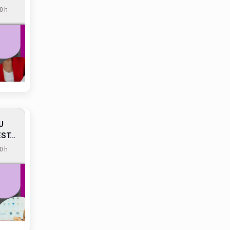
 h.
U
T...
 h.