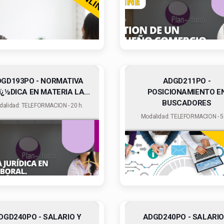
GD193PO - NORMATIVA
ADGD211PO -
ï¿½DICA EN MATERIA LA...
POSICIONAMIENTO E
BUSCADORES
dalidad: TELEFORMACION - 20 h.
Modalidad: TELEFORMACION - 50
DGD240PO - SALARIO Y
ADGD240PO - SALARIO