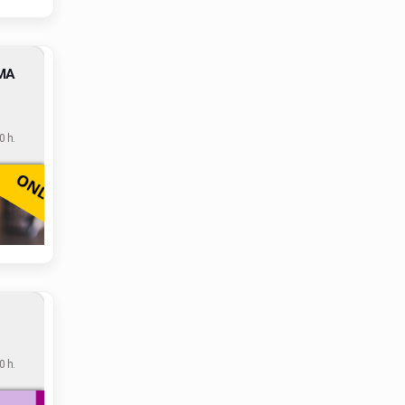
MA
 h.
 h.