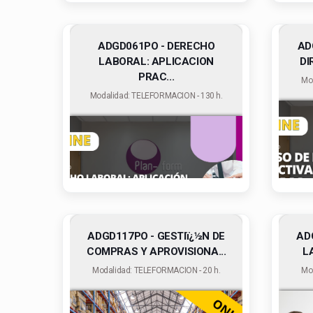
ADGD061PO - DERECHO
AD
LABORAL: APLICACION
DI
PRAC...
Mo
Modalidad: TELEFORMACION - 130 h.
ADGD117PO - GESTIï¿½N DE
AD
COMPRAS Y APROVISIONA...
L
Modalidad: TELEFORMACION - 20 h.
Mo