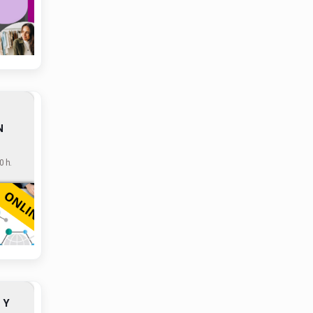
N
 h.
 Y