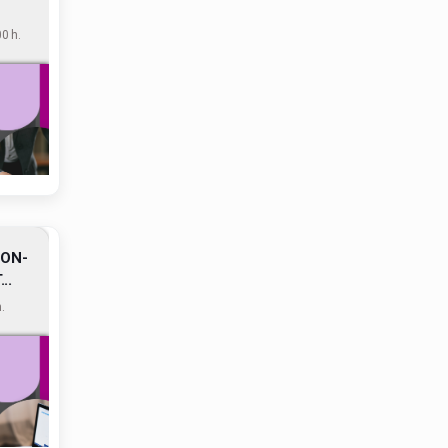
0 h.
 ON-
..
.