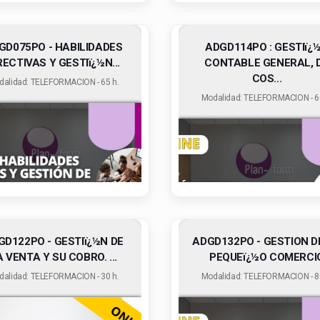
GD075PO - HABILIDADES
ADGD114PO : GESTIï¿
RECTIVAS Y GESTIï¿½N...
CONTABLE GENERAL, 
COS...
dalidad: TELEFORMACION - 65 h.
Modalidad: TELEFORMACION - 60
GD122PO - GESTIï¿½N DE
ADGD132PO - GESTION D
A VENTA Y SU COBRO. ...
PEQUEï¿½O COMERCI
dalidad: TELEFORMACION - 30 h.
Modalidad: TELEFORMACION - 80