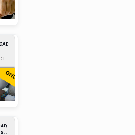
IDAD
0 h.
AD,
...