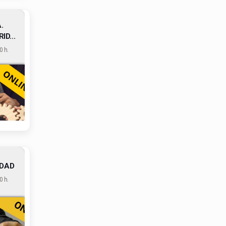
.
D...
 h.
IDAD
 h.