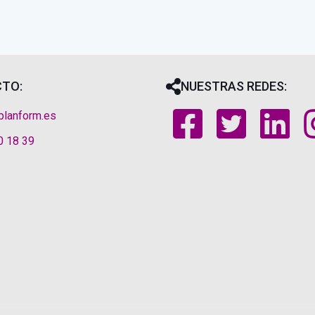
TO:
NUESTRAS REDES:
planform.es
0 18 39