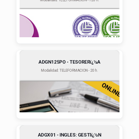
Modalidad: TELEFORMACION - 120 h.
ADGN125PO - TESORERï¿½A
Modalidad: TELEFORMACION - 20 h.
ADGX01 - INGLES: GESTIï¿½N