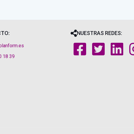
TO:
NUESTRAS REDES:
planform.es
0 18 39