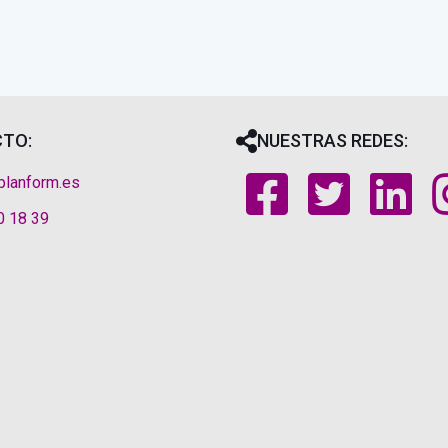
TO:
NUESTRAS REDES:
planform.es
0 18 39