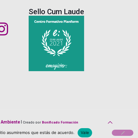
Sello Cum Laude
o Ambiente
|
Creado por
Bonificado Formación
About Us
Career
Terms
Team Members
sitio asumiremos que estás de acuerdo.
Vale