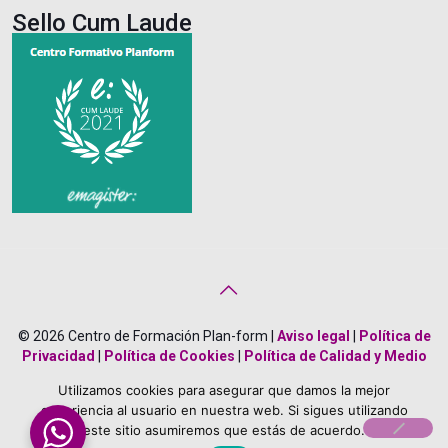
Sello Cum Laude
© 2026 Centro de Formación Plan-form |
Aviso legal
|
Política de
Privacidad
|
Política de Cookies
|
Política de Calidad y Medio
Ambiente
|
Creado por
Bonificado Formación
Utilizamos cookies para asegurar que damos la mejor
About Us
Career
Terms
Team Members
experiencia al usuario en nuestra web. Si sigues utilizando
este sitio asumiremos que estás de acuerdo.