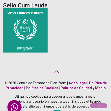
Sello Cum Laude
© 2026 Centro de Formación Plan-form |
Aviso legal
|
Política de
Privacidad
|
Política de Cookies
|
Política de Calidad y Medio
Ambiente
|
Creado por
Bonificado Formación
Utilizamos cookies para asegurar que damos la mejor
About Us
Career
Terms
Team Members
experiencia al usuario en nuestra web. Si sigues utilizando
este sitio asumiremos que estás de acuerdo.