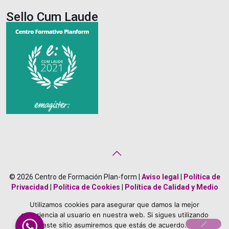
Sello Cum Laude
© 2026 Centro de Formación Plan-form |
Aviso legal
|
Política de
Privacidad
|
Política de Cookies
|
Política de Calidad y Medio
Ambiente
|
Creado por
Bonificado Formación
Utilizamos cookies para asegurar que damos la mejor
About Us
Career
Terms
Team Members
experiencia al usuario en nuestra web. Si sigues utilizando
este sitio asumiremos que estás de acuerdo.