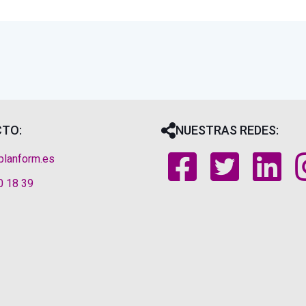
TO:
NUESTRAS REDES:
planform.es
0 18 39