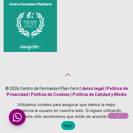
© 2026 Centro de Formación Plan-form |
Aviso legal
|
Política de
Privacidad
|
Política de Cookies
|
Política de Calidad y Medio
Ambiente
|
Creado por
Bonificado Formación
Utilizamos cookies para asegurar que damos la mejor
About Us
Career
Terms
Team Members
experiencia al usuario en nuestra web. Si sigues utilizando
este sitio asumiremos que estás de acuerdo.
Vale
PHP Code Snippets
Powered By :
XYZScripts.com