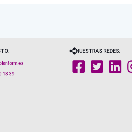
TO:
NUESTRAS REDES:
planform.es
0 18 39